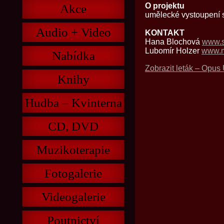
O projektu
Akce
umělecké vystoupení 
Audio + Video
KONTAKT
Hana Blochová
www.s
Lubomír Holzer
www.m
Nabídka
Zobrazit leták – Opus
Knihy
Hudba – Kvinterna
CD, DVD
Muzikoterapie
Fotogalerie
Videogalerie
Poutnictví