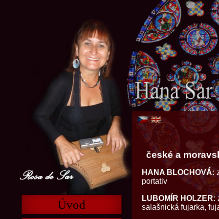
české a moravsk
HANA BLOCHOVÁ:
z
portativ
LUBOMÍR HOLZER:
z
Úvod
salašnická fujarka, fuj