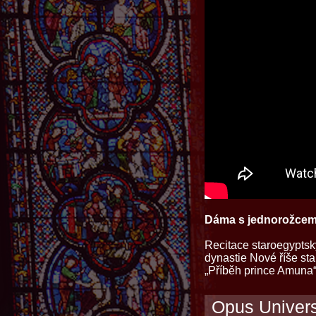
Dáma s jednorožce
Recitace staroegyptsk
dynastie Nové říše s
„Příběh prince Amuna“
Opus Univer