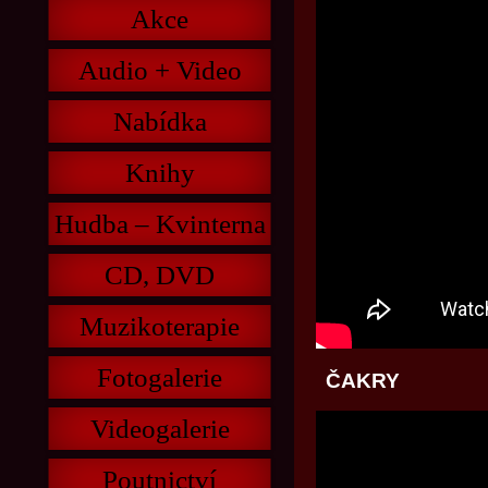
Akce
Audio + Video
Nabídka
Knihy
Hudba – Kvinterna
CD, DVD
Muzikoterapie
Fotogalerie
ČAKRY
Videogalerie
Poutnictví