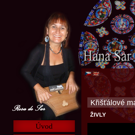
Křišťálové m
ŽIVLY
Úvod