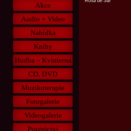
Rosa de Sar
Akce
Audio + Video
Nabídka
Knihy
Hudba – Kvinterna
CD, DVD
Muzikoterapie
Fotogalerie
Videogalerie
Poutnictví