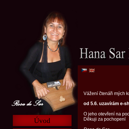
Vážení čtenáři mých k
od 5.6. uzavírám e-s
O jeho otevření na po
Děkuji za pochopení
Úvod